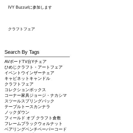
IVY Buzzurlに参加します
クラフトフェア
Search By Tags
AVボード
TV台
Yチェア
ひめじクラフト・アートフェア
イベント
ウインザーチェア
キャビネット
キャンドル
クラフトフェア
コレクションボックス
コーナー家具
ジョージ・ナカシマ
スツール
スプリングバック
テーブル
トースカン
ナラ
ノックダウン
フィールド オブ クラフト倉敷
フレーム
ブラックウォルナット
ベアリング
ベンチ
ペーパーコード