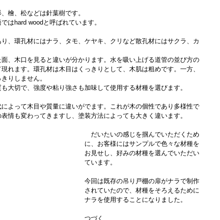
杉、檜、松などは針葉樹です。
hard woodと呼ばれています。
あり、環孔材にはナラ、タモ、ケヤキ、クリなど散孔材にはサクラ、カ
た面、木口を見ると違いが分かります。水を吸い上げる道管の並び方の
て現れます。環孔材は木目はくっきりとして、木肌は粗めです。一方、
っきりしません。
質も大切で、強度や粘り強さも加味して使用する材種を選びます。
代によって木目や質量に違いがでます。これが木の個性であり多様性で
の表情も変わってきますし、塗装方法によっても大きく違います。
　だいたいの感じを掴んでいただくため
に、お客様にはサンプルで色々な材種を
お見せし、好みの材種を選んでいただい
ています。
今回は既存の吊り戸棚の扉がナラで制作
されていたので、材種をそろえるために
ナラを使用することになりました。
つづく