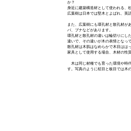
か？
身近に建築構造材として使われる、
広葉樹は日本では堅木とよばれ、英語では
また、広葉樹にも環孔材と散孔材が
バ、ブナなどがあります。
環孔材と散孔材の違いは輪切りにし
違いで、その違いが木の表情となっ
散孔材は木肌はなめらかで木目はは
家具として使用する場合、木材の性
　木は同じ材種でも育った環境や時
す。写真のように柾目と板目では木