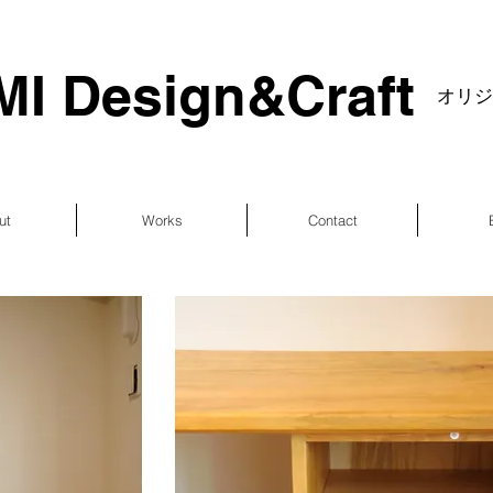
I Design&Craft
​オリ
ut
Works
Contact