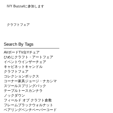
IVY Buzzurlに参加します
クラフトフェア
Search By Tags
AVボード
TV台
Yチェア
ひめじクラフト・アートフェア
イベント
ウインザーチェア
キャビネット
キャンドル
クラフトフェア
コレクションボックス
コーナー家具
ジョージ・ナカシマ
スツール
スプリングバック
テーブル
トースカン
ナラ
ノックダウン
フィールド オブ クラフト倉敷
フレーム
ブラックウォルナット
ベアリング
ベンチ
ペーパーコード