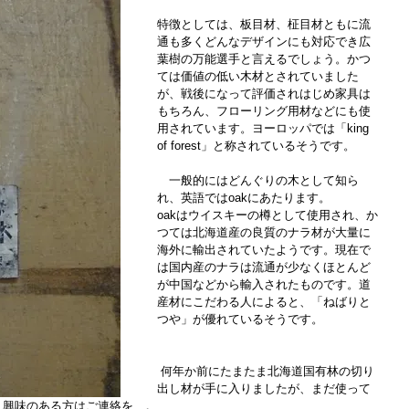
​ 
特徴としては、板目材、柾目材ともに流
通も多くどんなデザインにも対応でき広
葉樹の万能選手と言えるでしょう。かつ
ては価値の低い木材とされていました
が、戦後になって評価されはじめ家具は
もちろん、フローリング用材などにも使
用されています。ヨーロッパでは「king 
of forest」と称されているそうです。
　一般的にはどんぐりの木として知ら
れ、英語ではoakにあたります。
oakはウイスキーの樽として使用され、か
つては北海道産の良質のナラ材が大量に
海外に輸出されていたようです。現在で
は国内産のナラは流通が少なくほとんど
が中国などから輸入されたものです。道
産材にこだわる人によると、「ねばりと
つや」が優れているそうです。
 何年か前にたまたま北海道国有林の切り
出し材が手に入りましたが、まだ使って
。興味のある方はご連絡を…。