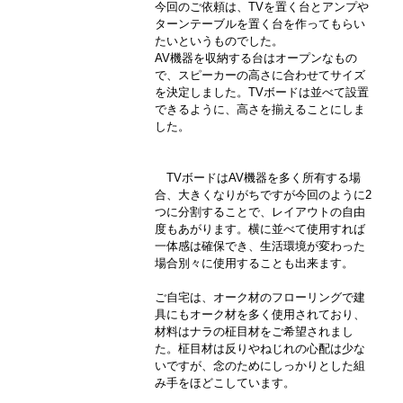
今回のご依頼は、TVを置く台とアンプや
ターンテーブルを置く台を作ってもらい
たいというものでした。
AV機器を収納する台はオープンなもの
で、スピーカーの高さに合わせてサイズ
を決定しました。TVボードは並べて設置
できるように、高さを揃えることにしま
した。
　TVボードはAV機器を多く所有する場
合、大きくなりがちですが今回のように2
つに分割することで、レイアウトの自由
度もあがります。横に並べて使用すれば
一体感は確保でき、生活環境が変わった
場合別々に使用することも出来ます。
ご自宅は、オーク材のフローリングで建
具にもオーク材を多く使用されており、
材料はナラの柾目材をご希望されまし
た。柾目材は反りやねじれの心配は少な
いですが、念のためにしっかりとした組
み手をほどこしています。