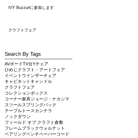
IVY Buzzurlに参加します
クラフトフェア
Search By Tags
AVボード
TV台
Yチェア
ひめじクラフト・アートフェア
イベント
ウインザーチェア
キャビネット
キャンドル
クラフトフェア
コレクションボックス
コーナー家具
ジョージ・ナカシマ
スツール
スプリングバック
テーブル
トースカン
ナラ
ノックダウン
フィールド オブ クラフト倉敷
フレーム
ブラックウォルナット
ベアリング
ベンチ
ペーパーコード