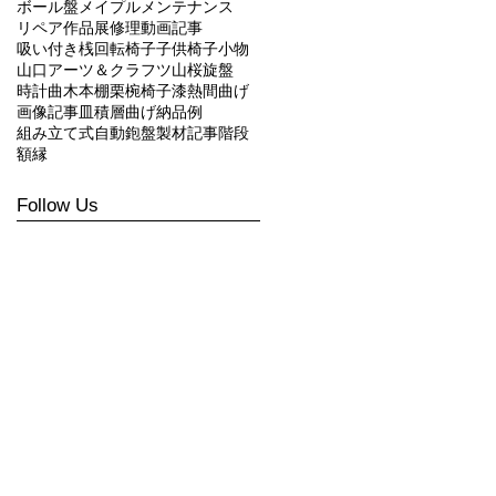
ボール盤
メイプル
メンテナンス
リペア
作品展
修理
動画記事
吸い付き桟
回転椅子
子供椅子
小物
山口アーツ＆クラフツ
山桜
旋盤
時計
曲木
本棚
栗
椀
椅子
漆
熱間曲げ
画像記事
皿
積層曲げ
納品例
組み立て式
自動鉋盤
製材
記事
階段
額縁
Follow Us