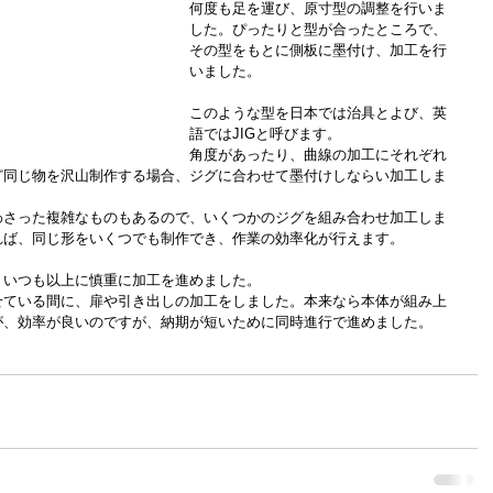
何度も足を運び、原寸型の調整を行いま
した。ぴったりと型が合ったところで、
その型をもとに側板に墨付け、加工を行
いました。
このような型を日本では治具とよび、英
語ではJIGと呼びます。
角度があったり、曲線の加工にそれぞれ
ど同じ物を沢山制作する場合、ジグに合わせて墨付けしならい加工しま
わさった複雑なものもあるので、いくつかのジグを組み合わせ加工しま
れば、同じ形をいくつでも制作でき、作業の効率化が行えます。
、いつも以上に慎重に加工を進めました。
せている間に、扉や引き出しの加工をしました。本来なら本体が組み上
が、効率が良いのですが、納期が短いために同時進行で進めました。